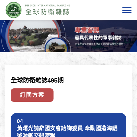
全球防衛雜誌495期
訂閱方案
04
黃曙光請辭國安會諮詢委員 牽動國造海鯤
號潛艦交船時程