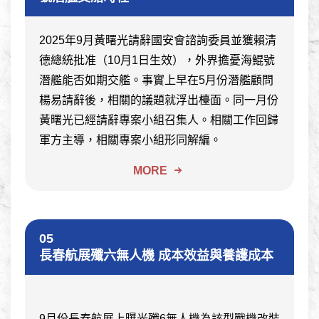
2025年9月黃曙光請辭國安會諮詢委員並獲賴清
德總統批准（10月1日生效），外界擔憂海鯤號
潛艦能否如期交艦。事實上早在5月份潛艦顧問
楊易請辭後，相關的議題就浮出檯面。同一月份
黃曙光已經請辭專案小組召集人。相關工作回歸
軍方主導，相關專案小組形同解編。
MORE
05
長春航展殲六無人機 成本效益與養護成本
9月份長春航展上曝光殲6無人機為該型戰機改裝