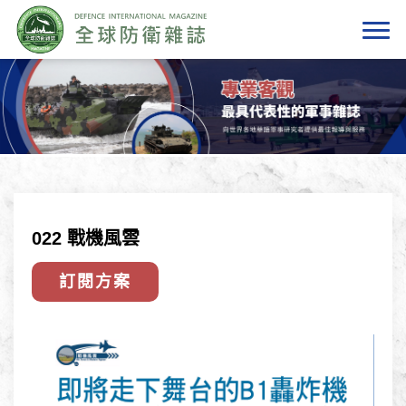
022 戰機風雲
訂閱方案